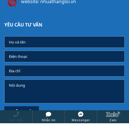
website: nhuathangloi.vn
YÊU CẦU TƯ VẤN
ĐĂNG KÝ
Gọi điện
Nhắn tin
Messenger
Zalo