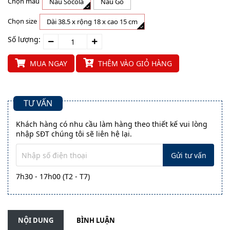
Chọn màu
Nâu Socola
Nâu Gỗ
Chọn size
Dài 38.5 x rộng 18 x cao 15 cm
Số lượng:
MUA NGAY
THÊM VÀO GIỎ HÀNG
TƯ VẤN
Khách hàng có nhu cầu làm hàng theo thiết kế vui lòng
nhập SĐT chúng tôi sẽ liên hệ lại.
Gửi tư vấn
7h30 - 17h00 (T2 - T7)
NỘI DUNG
BÌNH LUẬN