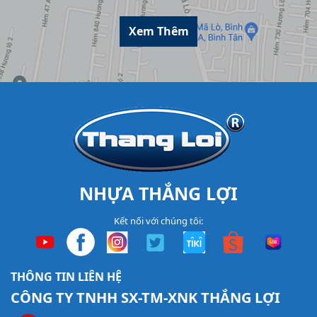
Xem Thêm
NHỰA THẮNG LỢI
Kết nối với chúng tôi:
THÔNG TIN LIÊN HỆ
CÔNG TY TNHH SX-TM-XNK THẮNG LỢI