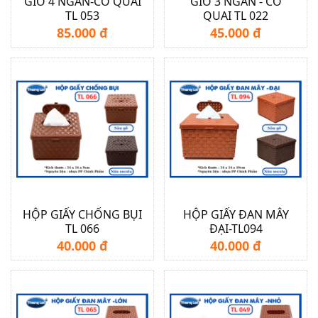
GIỎ 4 NGĂN-CÓ QUAI
GIỎ 3 NGĂN - CÓ
TL 053
QUAI TL 022
85.000 đ
45.000 đ
HỘP GIẤY CHỐNG BỤI
HỘP GIẤY ĐAN MÂY
TL 066
ĐẠI-TL094
40.000 đ
40.000 đ