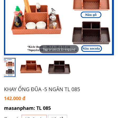
Tap or pinch to expand
KHAY ỐNG ĐŨA -5 NGĂN TL 085
142.000 đ
masanpham: TL 085