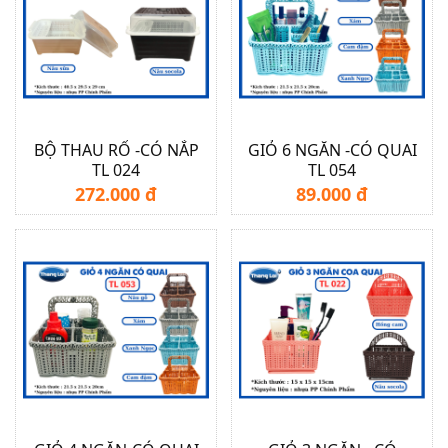
BỘ THAU RỔ -CÓ NẮP
GIỎ 6 NGĂN -CÓ QUAI
TL 024
TL 054
272.000 đ
89.000 đ