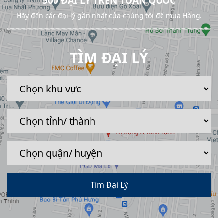
500 ĐẠI LÝ TRÊN TOÀN QUỐC
Hãy đến các đại lý gần nhất của chúng tôi để mua Hàng.
TÌM ĐẠI LÝ
Tìm Đại Lý