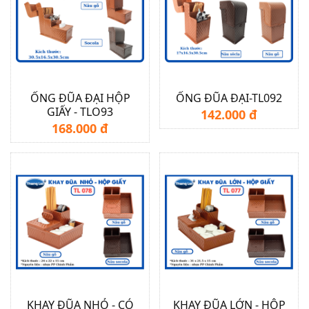
ỐNG ĐŨA ĐẠI HỘP
ỐNG ĐŨA ĐẠI-TL092
GIẤY - TLO93
142.000 đ
168.000 đ
KHAY ĐŨA NHỎ - CÓ
KHAY ĐŨA LỚN - HỘP