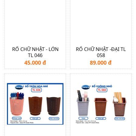
RỔ CHỮ NHẬT - LỚN
RỔ CHỮ NHẬT -ĐẠI TL
TL 046
058
45.000 đ
89.000 đ