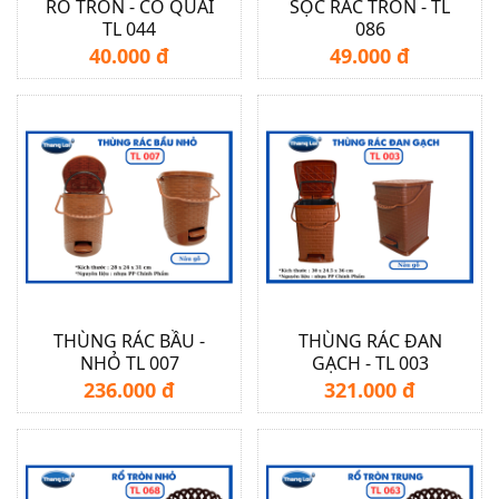
RỔ TRÒN - CÓ QUAI
SỌC RÁC TRÒN - TL
TL 044
086
40.000 đ
49.000 đ
THÙNG RÁC BẦU -
THÙNG RÁC ĐAN
NHỎ TL 007
GẠCH - TL 003
236.000 đ
321.000 đ